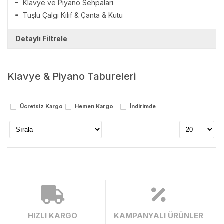
Klavye ve Piyano Sehpaları
Tuşlu Çalgı Kılıf & Çanta & Kutu
Detaylı Filtrele
Markalar
Klavye & Piyano Tabureleri
cremonia
Stok Durumu
Ücretsiz Kargo
Hemen Kargo
İndirimde
stokta var
stokta yok
HIZLI KARGO
KAMPANYALI ÜRÜNLER