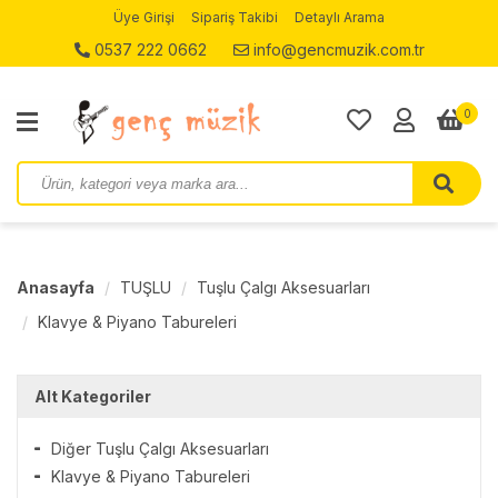
Üye Girişi
Sipariş Takibi
Detaylı Arama
0537 222 0662
info@gencmuzik.com.tr
0
Anasayfa
TUŞLU
Tuşlu Çalgı Aksesuarları
Klavye & Piyano Tabureleri
Alt Kategoriler
Diğer Tuşlu Çalgı Aksesuarları
Klavye & Piyano Tabureleri