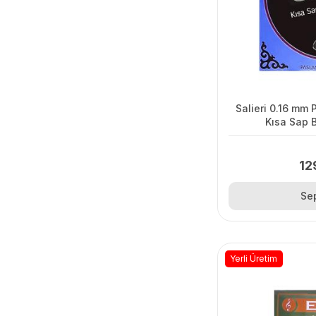
Salieri 0.16 mm
Kısa Sap 
12
Se
Yerli Üretim