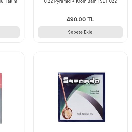
18 Takım
0.22 Pyramid + Krom Bamlı SET 022
490.00 TL
Sepete Ekle