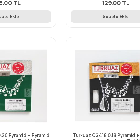
5.00 TL
129.00 TL
pete Ekle
Sepete Ekle
.20 Pyramid + Pyramid
Turkuaz CG418 0.18 Pyramid +