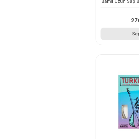
Bamlı Uzun Sap 
27
Se