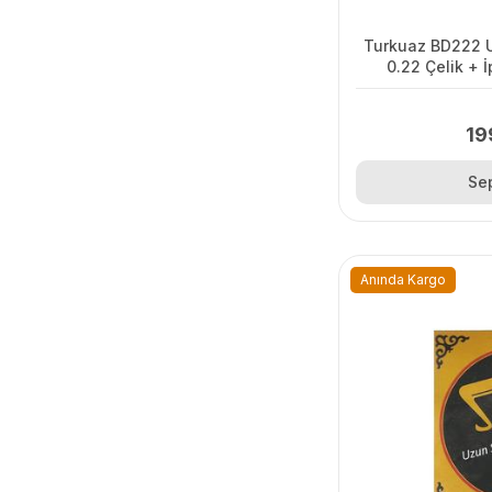
Turkuaz BD222 
0.22 Çelik + 
19
Se
Anında Kargo