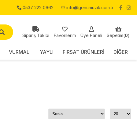
0537 222 0662
info@gencmuzik.com.tr
Sipariş Takibi
Favorilerim
Üye Paneli
Sepetim(
0
)
VURMALI
YAYLI
FIRSAT ÜRÜNLERİ
DİĞER