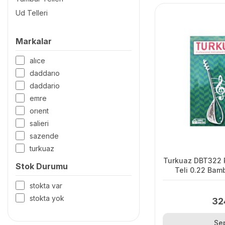
Ud Telleri
Markalar
alice
daddario
daddario
emre
orient
salieri
sazende
turkuaz
Turkuaz DBT322 
Stok Durumu
Teli 0.22 Bam
stokta var
stokta yok
32
Se