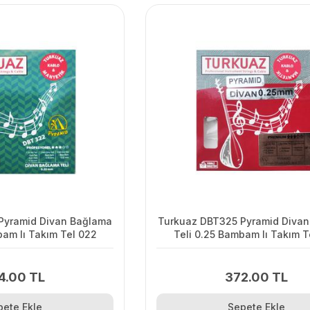
Pyramid Divan Bağlama
Turkuaz DBT325 Pyramid Diva
bam lı Takım Tel 022
Teli 0.25 Bambam lı Takım T
4.00 TL
372.00 TL
pete Ekle
Sepete Ekle