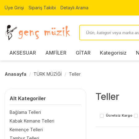
Üye Girişi
Sipariş Takibi
Detaylı Arama
AKSESUAR
AMFİLER
GİTAR
Kategorisiz
N
Anasayfa
TÜRK MÜZİĞİ
Teller
Teller
Alt Kategoriler
Bağlama Telleri
Ücretsiz Kargo
Kabak Kemane Telleri
Kemençe Telleri
Tambur Telleri