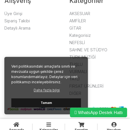
Alışveriş
Kategoriler
Üye Girişi
AKSESUAR
Sipariş Takibi
AMFİLER
Detaylı Arama
GİTAR
Kategorisiz
NEFESLİ
SAHNE VE STÜDYO
TÜRK MÜZİĞİ
TUŞLU
Veri politikasındaki amaçlarla sınırlı ve
VURMALI
mevzuata uygun şekilde çerez
konumlandırmaktayız. Detaylar için veri
YAYLI
politikamızı inceleyebilirsiniz.
FIRSAT ÜRÜNLERİ
Daha fazla bilgi
DİĞER
Tamam
WhatsApp Destek Hattı
Anasayfa
Kategoriler
Sepetim
Hesabım