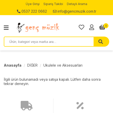
Üye Girişi
Sipariş Takibi
Detaylı Arama
0537 222 0662
info@gencmuzik.com.tr
0
Anasayfa
DİĞER
Ukulele ve Aksesuarları
İlgili ürün bulunamadı veya satışa kapalı. Lütfen daha sonra
tekrar deneyin.